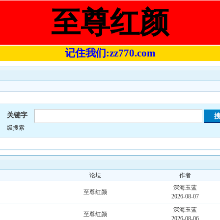
至尊红颜
记住我们:zz770.com
关键字
级搜索
论坛
作者
深海玉蓝
至尊红颜
2026-08-07
深海玉蓝
至尊红颜
2026-08-06