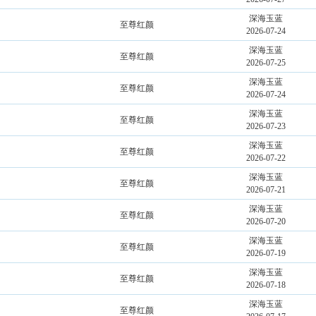
深海玉蓝
至尊红颜
2026-07-24
深海玉蓝
至尊红颜
2026-07-25
深海玉蓝
至尊红颜
2026-07-24
深海玉蓝
至尊红颜
2026-07-23
深海玉蓝
至尊红颜
2026-07-22
深海玉蓝
至尊红颜
2026-07-21
深海玉蓝
至尊红颜
2026-07-20
深海玉蓝
至尊红颜
2026-07-19
深海玉蓝
至尊红颜
2026-07-18
深海玉蓝
至尊红颜