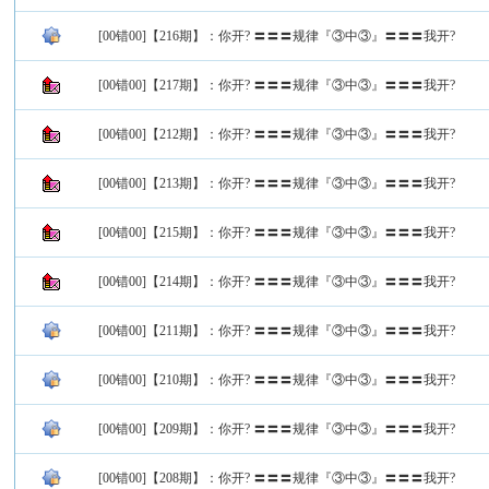
[00错00]【216期】：你开? 〓〓〓规律『③中③』〓〓〓我开?
[00错00]【217期】：你开? 〓〓〓规律『③中③』〓〓〓我开?
[00错00]【212期】：你开? 〓〓〓规律『③中③』〓〓〓我开?
[00错00]【213期】：你开? 〓〓〓规律『③中③』〓〓〓我开?
[00错00]【215期】：你开? 〓〓〓规律『③中③』〓〓〓我开?
[00错00]【214期】：你开? 〓〓〓规律『③中③』〓〓〓我开?
[00错00]【211期】：你开? 〓〓〓规律『③中③』〓〓〓我开?
[00错00]【210期】：你开? 〓〓〓规律『③中③』〓〓〓我开?
[00错00]【209期】：你开? 〓〓〓规律『③中③』〓〓〓我开?
[00错00]【208期】：你开? 〓〓〓规律『③中③』〓〓〓我开?