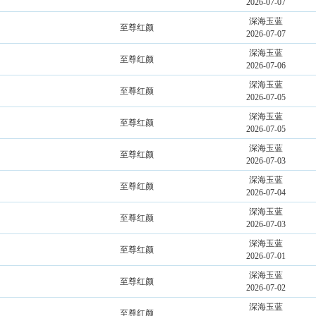
2026-07-07
深海玉蓝
至尊红颜
2026-07-07
深海玉蓝
至尊红颜
2026-07-06
深海玉蓝
至尊红颜
2026-07-05
深海玉蓝
至尊红颜
2026-07-05
深海玉蓝
至尊红颜
2026-07-03
深海玉蓝
至尊红颜
2026-07-04
深海玉蓝
至尊红颜
2026-07-03
深海玉蓝
至尊红颜
2026-07-01
深海玉蓝
至尊红颜
2026-07-02
深海玉蓝
至尊红颜