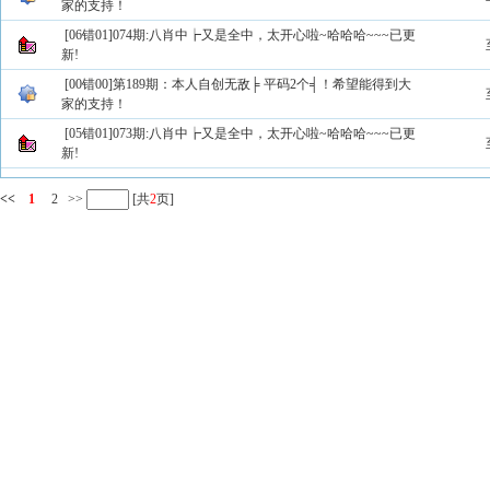
家的支持！
[06错01]074期:八肖中┢又是全中，太开心啦~哈哈哈~~~已更
新!
[00错00]第189期：本人自创无敌╞ 平码2个╡！希望能得到大
家的支持！
[05错01]073期:八肖中┢又是全中，太开心啦~哈哈哈~~~已更
新!
<<
1
2
>>
[共
2
页]