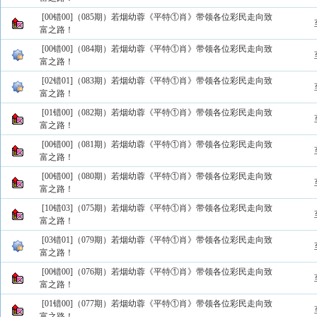
[00错00]（085期）若烟幼蓉《平特①肖》带领各位彩民走向致
富之路！
[00错00]（084期）若烟幼蓉《平特①肖》带领各位彩民走向致
富之路！
[02错01]（083期）若烟幼蓉《平特①肖》带领各位彩民走向致
富之路！
[01错00]（082期）若烟幼蓉《平特①肖》带领各位彩民走向致
富之路！
[00错00]（081期）若烟幼蓉《平特①肖》带领各位彩民走向致
富之路！
[00错00]（080期）若烟幼蓉《平特①肖》带领各位彩民走向致
富之路！
[10错03]（075期）若烟幼蓉《平特①肖》带领各位彩民走向致
富之路！
[03错01]（079期）若烟幼蓉《平特①肖》带领各位彩民走向致
富之路！
[00错00]（076期）若烟幼蓉《平特①肖》带领各位彩民走向致
富之路！
[01错00]（077期）若烟幼蓉《平特①肖》带领各位彩民走向致
富之路！