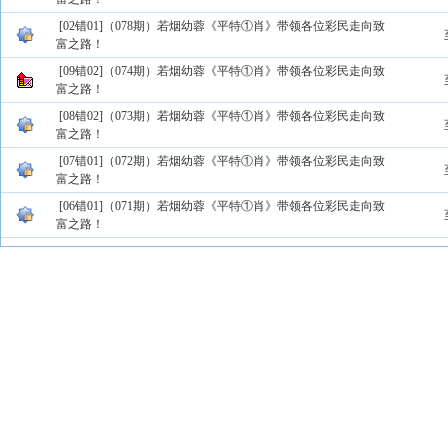
[02错01]（078期）若烟幼蓉《平特①肖》带领各位彩民走向致
富之路！
[09错02]（074期）若烟幼蓉《平特①肖》带领各位彩民走向致
富之路！
[08错02]（073期）若烟幼蓉《平特①肖》带领各位彩民走向致
富之路！
[07错01]（072期）若烟幼蓉《平特①肖》带领各位彩民走向致
富之路！
[06错01]（071期）若烟幼蓉《平特①肖》带领各位彩民走向致
富之路！