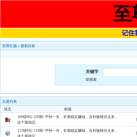
至
记住我
至尊红颜
»
搜索目标
关键字
级搜索
主题列表
状态
标题
[00错00]<220期>平特一肖，长期稳定赚钱，吉利被模仿太多，
这个最稳定。
[12错04]<219期>平特一肖，长期稳定赚钱，吉利被模仿太多，
这个最稳定。