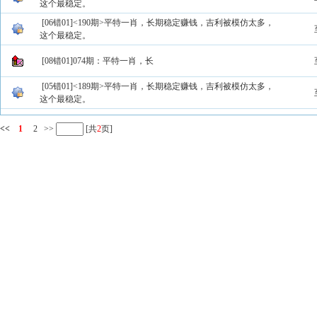
这个最稳定。
[06错01]<190期>平特一肖，长期稳定赚钱，吉利被模仿太多，
这个最稳定。
[08错01]074期：平特一肖，长
[05错01]<189期>平特一肖，长期稳定赚钱，吉利被模仿太多，
这个最稳定。
<<
1
2
>>
[共
2
页]