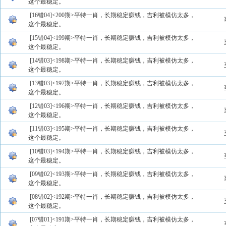
这个最稳定。
[16错04]<200期>平特一肖，长期稳定赚钱，吉利被模仿太多，
这个最稳定。
[15错04]<199期>平特一肖，长期稳定赚钱，吉利被模仿太多，
这个最稳定。
[14错03]<198期>平特一肖，长期稳定赚钱，吉利被模仿太多，
这个最稳定。
[13错03]<197期>平特一肖，长期稳定赚钱，吉利被模仿太多，
这个最稳定。
[12错03]<196期>平特一肖，长期稳定赚钱，吉利被模仿太多，
这个最稳定。
[11错03]<195期>平特一肖，长期稳定赚钱，吉利被模仿太多，
这个最稳定。
[10错03]<194期>平特一肖，长期稳定赚钱，吉利被模仿太多，
这个最稳定。
[09错02]<193期>平特一肖，长期稳定赚钱，吉利被模仿太多，
这个最稳定。
[08错02]<192期>平特一肖，长期稳定赚钱，吉利被模仿太多，
这个最稳定。
[07错01]<191期>平特一肖，长期稳定赚钱，吉利被模仿太多，