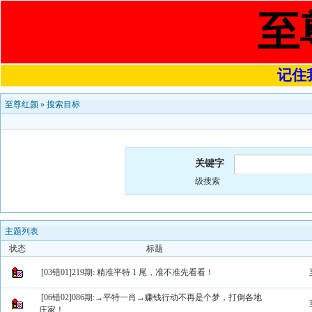
至
记住我
至尊红颜
»
搜索目标
关键字
级搜索
主题列表
状态
标题
[03错01]219期: 精准平特 1 尾，准不准先看看！
[06错02]086期:→平特一肖→赚钱行动不再是个梦，打倒各地
庄家！