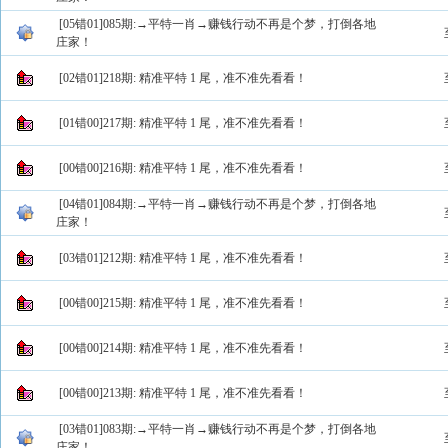
[05错01]085期:→平特一肖→赚钱行动不再是个梦，打倒各地
庄家！
[02错01]218期: 精准平特 1 尾，准不准先看看！
[01错00]217期: 精准平特 1 尾，准不准先看看！
[00错00]216期: 精准平特 1 尾，准不准先看看！
[04错01]084期:→平特一肖→赚钱行动不再是个梦，打倒各地
庄家！
[03错01]212期: 精准平特 1 尾，准不准先看看！
[00错00]215期: 精准平特 1 尾，准不准先看看！
[00错00]214期: 精准平特 1 尾，准不准先看看！
[00错00]213期: 精准平特 1 尾，准不准先看看！
[03错01]083期:→平特一肖→赚钱行动不再是个梦，打倒各地
庄家！