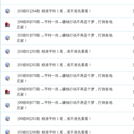
[03错01]204期: 精准平特 1 尾，准不准先看看！
[00错00]076期:→平特一肖→赚钱行动不再是个梦，打倒各地
庄家！
[02错01]079期:→平特一肖→赚钱行动不再是个梦，打倒各地
庄家！
[02错01]203期: 精准平特 1 尾，准不准先看看！
[01错00]202期: 精准平特 1 尾，准不准先看看！
[01错00]078期:→平特一肖→赚钱行动不再是个梦，打倒各地
庄家！
[00错00]075期:→平特一肖→赚钱行动不再是个梦，打倒各地
庄家！
[00错00]077期:→平特一肖→赚钱行动不再是个梦，打倒各地
庄家！
[00错00]201期: 精准平特 1 尾，准不准先看看！
[05错02]200期: 精准平特 1 尾，准不准先看看！