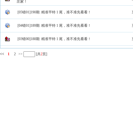
庄家！
[05错01]190期: 精准平特 1 尾，准不准先看看！
[04错01]189期: 精准平特 1 尾，准不准先看看！
[03错00]188期: 精准平特 1 尾，准不准先看看！
<<
1
2
>>
[共
2
页]