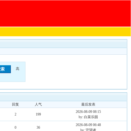
高
回复
人气
最后发表
2026-08-09 08:15
2
199
by: 白菜乐园
2026-08-09 06:48
0
36
by: 守望者