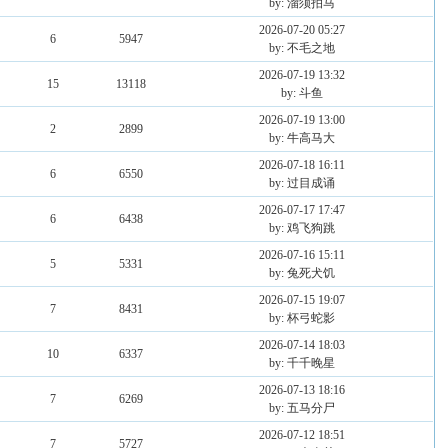
by: 溜须拍马
2026-07-20 05:27
6
5947
by: 不毛之地
2026-07-19 13:32
15
13118
by: 斗鱼
2026-07-19 13:00
2
2899
by: 牛高马大
2026-07-18 16:11
6
6550
by: 过目成诵
2026-07-17 17:47
6
6438
by: 鸡飞狗跳
2026-07-16 15:11
5
5331
by: 兔死犬饥
2026-07-15 19:07
7
8431
by: 杯弓蛇影
2026-07-14 18:03
10
6337
by: 千千晚星
2026-07-13 18:16
7
6269
by: 五马分尸
2026-07-12 18:51
7
5727