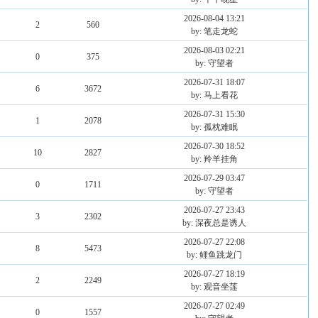
2026-08-04 13:21
2
560
by: 笔走龙蛇
2026-08-03 02:21
0
375
by: 守望者
2026-07-31 18:07
6
3672
by: 马上看花
2026-07-31 15:30
1
2078
by: 孤枕难眠
2026-07-30 18:52
10
2827
by: 羚羊挂角
2026-07-29 03:47
0
1711
by: 守望者
2026-07-27 23:43
3
2302
by: 深夜总是诱人
2026-07-27 22:08
8
5473
by: 鲤鱼跳龙门
2026-07-27 18:19
2
2249
by: 观音坐莲
2026-07-27 02:49
0
1557