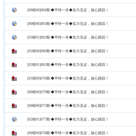
[00错00]084期:◆平特一肖◆实力见证，放心跟踪！
[00错00]083期:◆平特一肖◆实力见证，放心跟踪！
[03错01]082期:◆平特一肖◆实力见证，放心跟踪！
[01错00]080期:◆平特一肖◆实力见证，放心跟踪！
[02错01]081期:◆平特一肖◆实力见证，放心跟踪！
[01错00]076期:◆平特一肖◆实力见证，放心跟踪！
[00错00]079期:◆平特一肖◆实力见证，放心跟踪！
[00错00]075期:◆平特一肖◆实力见证，放心跟踪！
[02错01]077期:◆平特一肖◆实力见证，放心跟踪！
[00错00]078期:◆平特一肖◆实力见证，放心跟踪！