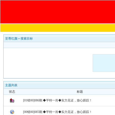
至尊红颜
»
搜索目标
主题列表
状态
标题
[01错00]086期:◆平特一肖◆实力见证，放心跟踪！
[00错00]085期:◆平特一肖◆实力见证，放心跟踪！