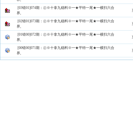
[03错01]074期：㊣※十拿九稳料※━★平特一尾★━横扫六合
界,
[02错01]073期：㊣※十拿九稳料※━★平特一尾★━横扫六合
界,
[01错00]072期：㊣※十拿九稳料※━★平特一尾★━横扫六合
界,
[00错00]071期：㊣※十拿九稳料※━★平特一尾★━横扫六合
界,