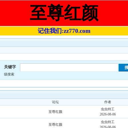
至尊红颜
记住我们:zz770.com
关键字
级搜索
论坛
作者
虫虫特工
至尊红颜
2026-08-06
虫虫特工
至尊红颜
2026-08-06