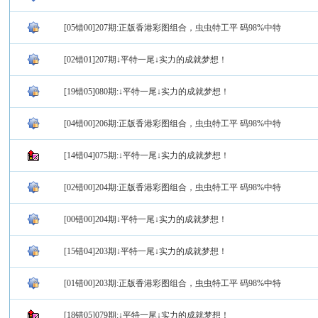
[05错00]207期:正版香港彩图组合，虫虫特工平 码98%中特
[02错01]207期↓平特一尾↓实力的成就梦想！
[19错05]080期:↓平特一尾↓实力的成就梦想！
[04错00]206期:正版香港彩图组合，虫虫特工平 码98%中特
[14错04]075期:↓平特一尾↓实力的成就梦想！
[02错00]204期:正版香港彩图组合，虫虫特工平 码98%中特
[00错00]204期↓平特一尾↓实力的成就梦想！
[15错04]203期↓平特一尾↓实力的成就梦想！
[01错00]203期:正版香港彩图组合，虫虫特工平 码98%中特
[18错05]079期:↓平特一尾↓实力的成就梦想！