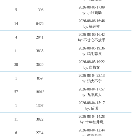
2026-08-06 17:09
5
1396
by: 小肚鸡肠
2026-08-06 16:46
14
6476
by: 福运祥
2026-08-06 16:42
4
2041
by: 不甘心不放手
2026-08-05 19:36
11
3835
by: 鸡毛蒜皮
2026-08-05 19:22
30
3629
by: 自梳女
2026-08-04 23:13
1
859
by: 鸡犬不宁
2026-08-04 17:57
57
18013
by: 九阳真人
2026-08-04 15:17
1
1307
by: 反话
2026-08-04 14:28
11
3822
by: 十年怕井绳
2026-08-04 12:44
6
2734
by: 薛刚反唐