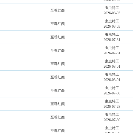
虫虫特工
至尊红颜
2026-08-03
虫虫特工
至尊红颜
2026-08-03
虫虫特工
至尊红颜
2026-07-31
虫虫特工
至尊红颜
2026-07-31
虫虫特工
至尊红颜
2026-08-01
虫虫特工
至尊红颜
2026-08-01
虫虫特工
至尊红颜
2026-07-30
虫虫特工
至尊红颜
2026-07-28
虫虫特工
至尊红颜
2026-07-30
虫虫特工
至尊红颜