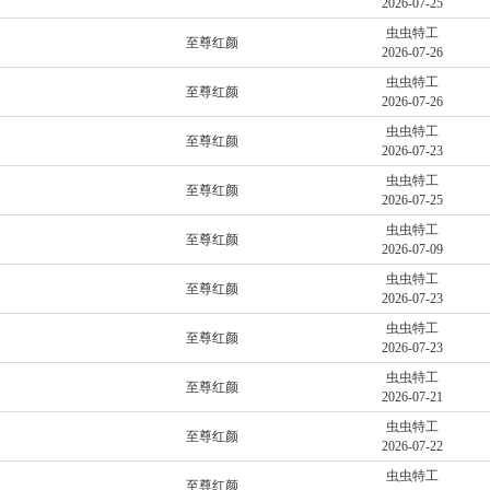
2026-07-25
虫虫特工
至尊红颜
2026-07-26
虫虫特工
至尊红颜
2026-07-26
虫虫特工
至尊红颜
2026-07-23
虫虫特工
至尊红颜
2026-07-25
虫虫特工
至尊红颜
2026-07-09
虫虫特工
至尊红颜
2026-07-23
虫虫特工
至尊红颜
2026-07-23
虫虫特工
至尊红颜
2026-07-21
虫虫特工
至尊红颜
2026-07-22
虫虫特工
至尊红颜