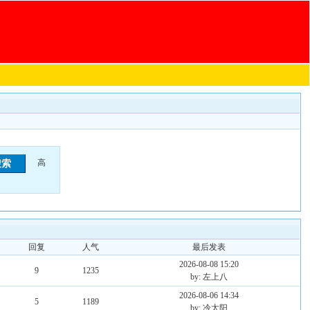
高
回复
人气
最后发表
2026-08-08 15:20
9
1235
by: 左上八
2026-08-06 14:34
5
1189
by: 冷太阳