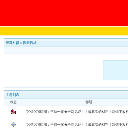
至尊红颜
»
搜索目标
主题列表
状态
标题
[00错00]086期：平特一尾★全网见证！！最真实的材料！对错不改
[00错00]085期：平特一尾★全网见证！！最真实的材料！对错不改