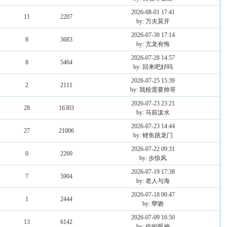
2026-08-01 17:41
11
2207
by: 万夫莫开
2026-07-30 17:14
8
3683
by: 亢龙有悔
2026-07-28 14:57
8
5464
by: 回来吧好吗
2026-07-25 15:39
2
2111
by: 我校需要帅哥
2026-07-23 23:21
28
16303
by: 马前泼水
2026-07-23 14:44
27
21006
by: 鲤鱼跳龙门
2026-07-22 09:31
0
2260
by: 步惊风
2026-07-19 17:38
7
5904
by: 老人与海
2026-07-18 00:47
1
2444
by: 孽吻
2026-07-09 16:50
13
6142
by: 你的眼神