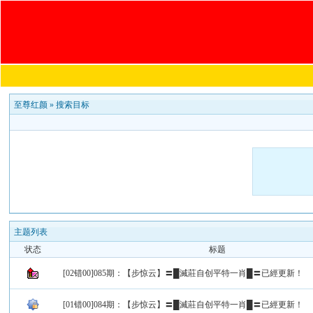
至尊红颜
»
搜索目标
主题列表
状态
标题
[02错00]085期：【步惊云】〓█滅莊自创平特一肖█〓已經更新！
[01错00]084期：【步惊云】〓█滅莊自创平特一肖█〓已經更新！