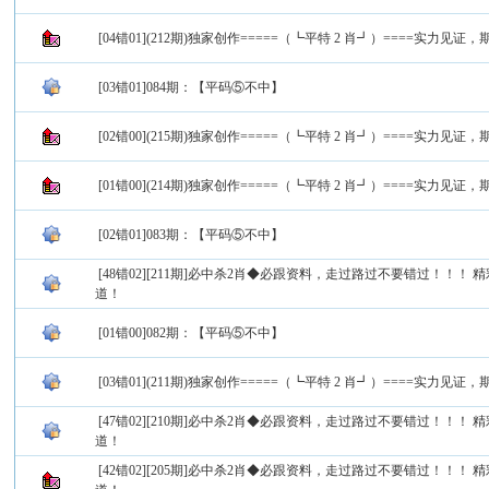
[04错01](212期)独家创作=====（┗平特 2 肖┛）====实力见证
[03错01]084期：【平码⑤不中】
[02错00](215期)独家创作=====（┗平特 2 肖┛）====实力见证
[01错00](214期)独家创作=====（┗平特 2 肖┛）====实力见证
[02错01]083期：【平码⑤不中】
[48错02][211期]必中杀2肖◆必跟资料，走过路过不要错过！！！
道！
[01错00]082期：【平码⑤不中】
[03错01](211期)独家创作=====（┗平特 2 肖┛）====实力见证
[47错02][210期]必中杀2肖◆必跟资料，走过路过不要错过！！！
道！
[42错02][205期]必中杀2肖◆必跟资料，走过路过不要错过！！！