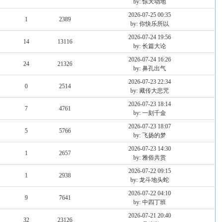
by: 惊天动地
2026-07-25 00:35
1
2389
by: 你快乐所以
2026-07-24 19:56
14
13116
by: 长篇大论
2026-07-24 16:26
24
21326
by: 鼻孔出气
2026-07-23 22:34
0
2514
by: 藏传大悲咒
2026-07-23 18:14
7
4761
by: 一刻千金
2026-07-23 18:07
5
5766
by: 飞扬的梦
2026-07-23 14:30
1
2657
by: 雅俗共赏
2026-07-22 09:15
1
2938
by: 龙斗地头蛇
2026-07-22 04:10
9
7641
by: 中四丁班
2026-07-21 20:40
32
23126