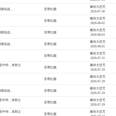
藏传大悲咒
，期期实战，
至尊红颜
2026-07-30
藏传大悲咒
至尊红颜
2026-08-02
藏传大悲咒
，期期实战，
至尊红颜
2026-08-03
藏传大悲咒
，期期实战，
至尊红颜
2026-08-01
藏传大悲咒
至尊红颜
2026-07-31
 精彩中特，发财之
藏传大悲咒
至尊红颜
2026-07-29
藏传大悲咒
至尊红颜
2026-07-29
藏传大悲咒
，期期实战，
至尊红颜
2026-07-29
 精彩中特，发财之
藏传大悲咒
至尊红颜
2026-07-29
 精彩中特，发财之
藏传大悲咒
至尊红颜