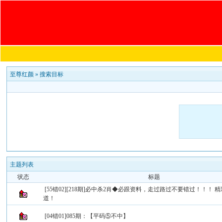
至尊红颜
»
搜索目标
主题列表
状态
标题
[55错02][218期]必中杀2肖◆必跟资料，走过路过不要错过！！！
道！
[04错01]085期：【平码⑤不中】