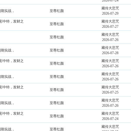
2026-07-24
藏传大悲咒
，期期实战，
至尊红颜
2026-07-29
 精彩中特，发财之
藏传大悲咒
至尊红颜
2026-07-27
藏传大悲咒
至尊红颜
2026-07-26
藏传大悲咒
，期期实战，
至尊红颜
2026-07-28
 精彩中特，发财之
藏传大悲咒
至尊红颜
2026-07-26
藏传大悲咒
，期期实战，
至尊红颜
2026-07-26
 精彩中特，发财之
藏传大悲咒
至尊红颜
2026-07-25
藏传大悲咒
，期期实战，
至尊红颜
2026-07-26
 精彩中特，发财之
藏传大悲咒
至尊红颜
2026-07-24
藏传大悲咒
，期期实战，
至尊红颜