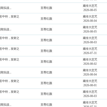
藏传大悲咒
，期期实战，
至尊红颜
2026-08-05
 精彩中特，发财之
藏传大悲咒
至尊红颜
2026-08-04
藏传大悲咒
，期期实战，
至尊红颜
2026-08-05
 精彩中特，发财之
藏传大悲咒
至尊红颜
2026-08-03
 精彩中特，发财之
藏传大悲咒
至尊红颜
2026-07-31
 精彩中特，发财之
藏传大悲咒
至尊红颜
2026-08-02
藏传大悲咒
，期期实战，
至尊红颜
2026-08-04
 精彩中特，发财之
藏传大悲咒
至尊红颜
2026-08-01
 精彩中特，发财之
藏传大悲咒
至尊红颜
2026-08-03
藏传大悲咒
，期期实战，
至尊红颜
2026-07-31