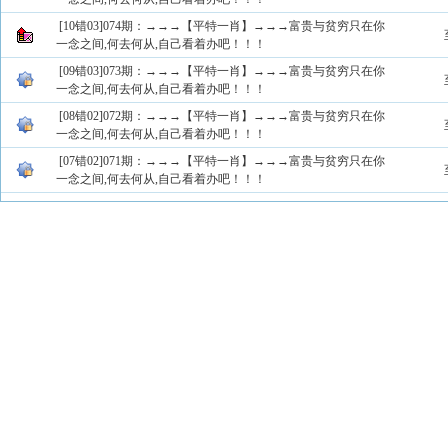
[10错03]074期：→→→【平特一肖】→→→富贵与贫穷只在你
一念之间,何去何从,自己看着办吧！！！
[09错03]073期：→→→【平特一肖】→→→富贵与贫穷只在你
一念之间,何去何从,自己看着办吧！！！
[08错02]072期：→→→【平特一肖】→→→富贵与贫穷只在你
一念之间,何去何从,自己看着办吧！！！
[07错02]071期：→→→【平特一肖】→→→富贵与贫穷只在你
一念之间,何去何从,自己看着办吧！！！