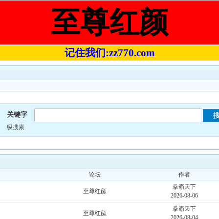
至尊红颜
记住我们:zz770.com
关键字
级搜索
论坛
作者
拳霸天下
至尊红颜
2026-08-06
拳霸天下
至尊红颜
2026-08-04