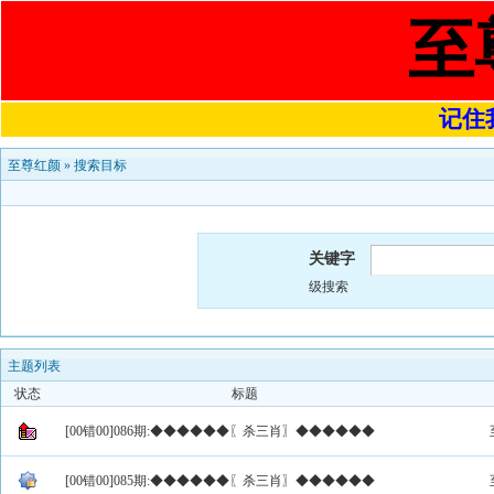
至
记住我
至尊红颜
»
搜索目标
关键字
级搜索
主题列表
状态
标题
[00错00]086期:◆◆◆◆◆◆〖杀三肖〗◆◆◆◆◆◆
[00错00]085期:◆◆◆◆◆◆〖杀三肖〗◆◆◆◆◆◆