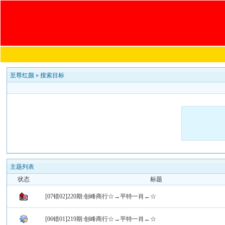
至尊红颜
»
搜索目标
主题列表
状态
标题
[07错02]220期:创峰商行☆→平特一肖←☆
[06错01]219期:创峰商行☆→平特一肖←☆