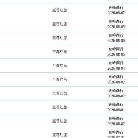
创峰商行
至尊红颜
2026-08-07
创峰商行
至尊红颜
2026-08-05
创峰商行
至尊红颜
2026-08-06
创峰商行
至尊红颜
2026-08-05
创峰商行
至尊红颜
2026-08-04
创峰商行
至尊红颜
2026-08-02
创峰商行
至尊红颜
2026-08-02
创峰商行
至尊红颜
2026-08-01
创峰商行
至尊红颜
2026-08-02
创峰商行
至尊红颜
2026-07-31