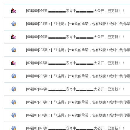
[03错00]076期:▃▃▃▃▃⑥肖中▃▃▃▃▃大公开，已更新！！
[00错00]204期：[『Ⅱ连尾』]=★铁的承诺，包有钱赚！绝对中到你暴
[00错00]079期:▃▃▃▃▃⑥肖中▃▃▃▃▃大公开，已更新！！
[00错00]203期：[『Ⅱ连尾』]=★铁的承诺，包有钱赚！绝对中到你暴
[02错00]075期:▃▃▃▃▃⑥肖中▃▃▃▃▃大公开，已更新！！
[00错00]202期：[『Ⅱ连尾』]=★铁的承诺，包有钱赚！绝对中到你暴
[05错02]078期:▃▃▃▃▃⑥肖中▃▃▃▃▃大公开，已更新！！
[05错02]201期：[『Ⅱ连尾』]=★铁的承诺，包有钱赚！绝对中到你暴
[04错01]200期：[『Ⅱ连尾』]=★铁的承诺，包有钱赚！绝对中到你暴
[04错01]077期:▃▃▃▃▃⑥肖中▃▃▃▃▃大公开，已更新！！