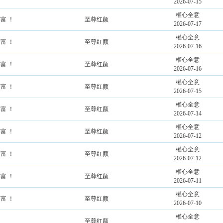
2026-07-15
權心全意
富 ！
至尊红颜
2026-07-17
權心全意
富 ！
至尊红颜
2026-07-16
權心全意
富 ！
至尊红颜
2026-07-16
權心全意
富 ！
至尊红颜
2026-07-15
權心全意
富 ！
至尊红颜
2026-07-14
權心全意
富 ！
至尊红颜
2026-07-12
權心全意
富 ！
至尊红颜
2026-07-12
權心全意
富 ！
至尊红颜
2026-07-11
權心全意
富 ！
至尊红颜
2026-07-10
權心全意
至尊红颜