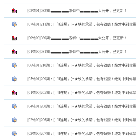
[02错01]082期:▃▃▃▃▃⑥肖中▃▃▃▃▃大公开，已更新！！
[07错01]211期：[『Ⅱ连尾』]=★铁的承诺，包有钱赚！绝对中到你暴
[00错00]080期:▃▃▃▃▃⑥肖中▃▃▃▃▃大公开，已更新！！
[01错00]081期:▃▃▃▃▃⑥肖中▃▃▃▃▃大公开，已更新！！
[06错01]210期：[『Ⅱ连尾』]=★铁的承诺，包有钱赚！绝对中到你暴
[05错01]209期：[『Ⅱ连尾』]=★铁的承诺，包有钱赚！绝对中到你暴
[01错00]205期：[『Ⅱ连尾』]=★铁的承诺，包有钱赚！绝对中到你暴
[04错01]208期：[『Ⅱ连尾』]=★铁的承诺，包有钱赚！绝对中到你暴
[02错00]206期：[『Ⅱ连尾』]=★铁的承诺，包有钱赚！绝对中到你暴
[03错00]207期：[『Ⅱ连尾』]=★铁的承诺，包有钱赚！绝对中到你暴