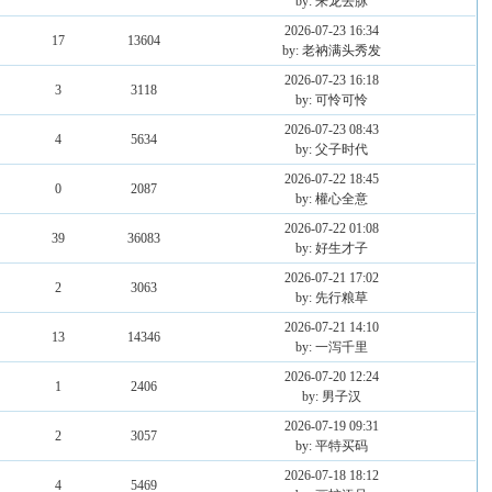
by: 来龙去脉
2026-07-23 16:34
17
13604
by: 老衲满头秀发
2026-07-23 16:18
3
3118
by: 可怜可怜
2026-07-23 08:43
4
5634
by: 父子时代
2026-07-22 18:45
0
2087
by: 權心全意
2026-07-22 01:08
39
36083
by: 好生才子
2026-07-21 17:02
2
3063
by: 先行粮草
2026-07-21 14:10
13
14346
by: 一泻千里
2026-07-20 12:24
1
2406
by: 男子汉
2026-07-19 09:31
2
3057
by: 平特买码
2026-07-18 18:12
4
5469