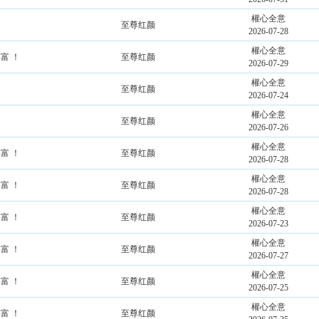
權心全意
至尊红颜
2026-07-28
權心全意
富 ！
至尊红颜
2026-07-29
權心全意
至尊红颜
2026-07-24
權心全意
至尊红颜
2026-07-26
權心全意
富 ！
至尊红颜
2026-07-28
權心全意
富 ！
至尊红颜
2026-07-28
權心全意
富 ！
至尊红颜
2026-07-23
權心全意
富 ！
至尊红颜
2026-07-27
權心全意
富 ！
至尊红颜
2026-07-25
權心全意
富 ！
至尊红颜