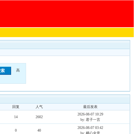
高
回复
人气
最后发表
2026-08-07 10:29
14
2602
by: 君子一言
2026-08-07 03:42
0
40
by: 權心全意