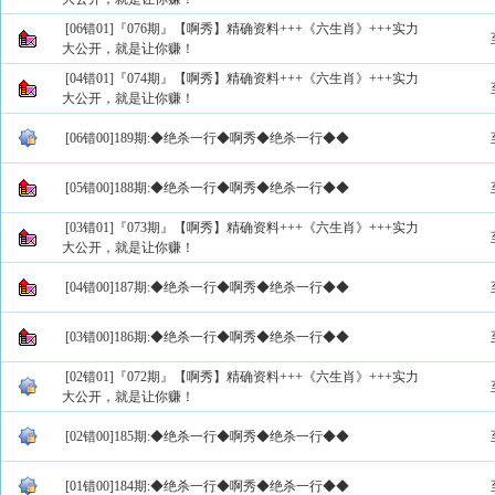
[06错01]『076期』【啊秀】精确资料+++《六生肖》+++实力
大公开，就是让你赚！
[04错01]『074期』【啊秀】精确资料+++《六生肖》+++实力
大公开，就是让你赚！
[06错00]189期:◆绝杀一行◆啊秀◆绝杀一行◆◆
[05错00]188期:◆绝杀一行◆啊秀◆绝杀一行◆◆
[03错01]『073期』【啊秀】精确资料+++《六生肖》+++实力
大公开，就是让你赚！
[04错00]187期:◆绝杀一行◆啊秀◆绝杀一行◆◆
[03错00]186期:◆绝杀一行◆啊秀◆绝杀一行◆◆
[02错01]『072期』【啊秀】精确资料+++《六生肖》+++实力
大公开，就是让你赚！
[02错00]185期:◆绝杀一行◆啊秀◆绝杀一行◆◆
[01错00]184期:◆绝杀一行◆啊秀◆绝杀一行◆◆