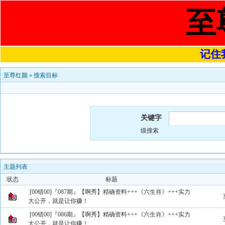
至
记住我
至尊红颜
»
搜索目标
关键字
级搜索
主题列表
状态
标题
[00错00]『087期』【啊秀】精确资料+++《六生肖》+++实力
大公开，就是让你赚！
[00错00]『086期』【啊秀】精确资料+++《六生肖》+++实力
大公开，就是让你赚！