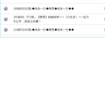
[00错00]183期:◆绝杀一行◆啊秀◆绝杀一行◆◆
[01错00]『071期』【啊秀】精确资料+++《六生肖》+++实力
大公开，就是让你赚！
[14错02]182期:◆绝杀一行◆啊秀◆绝杀一行◆◆