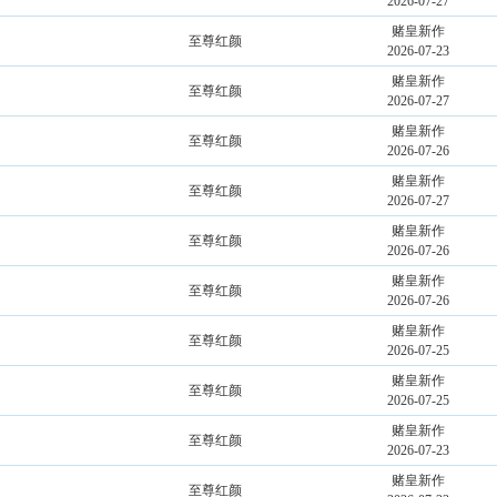
2026-07-27
赌皇新作
至尊红颜
2026-07-23
赌皇新作
至尊红颜
2026-07-27
赌皇新作
至尊红颜
2026-07-26
赌皇新作
至尊红颜
2026-07-27
赌皇新作
至尊红颜
2026-07-26
赌皇新作
至尊红颜
2026-07-26
赌皇新作
至尊红颜
2026-07-25
赌皇新作
至尊红颜
2026-07-25
赌皇新作
至尊红颜
2026-07-23
赌皇新作
至尊红颜