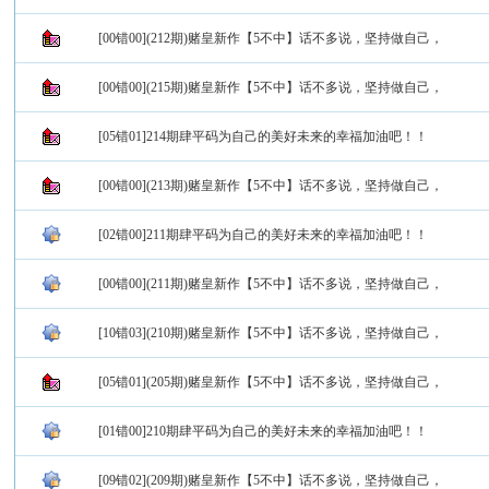
[00错00](212期)赌皇新作【5不中】话不多说，坚持做自己，
[00错00](215期)赌皇新作【5不中】话不多说，坚持做自己，
[05错01]214期肆平码为自己的美好未来的幸福加油吧！！
[00错00](213期)赌皇新作【5不中】话不多说，坚持做自己，
[02错00]211期肆平码为自己的美好未来的幸福加油吧！！
[00错00](211期)赌皇新作【5不中】话不多说，坚持做自己，
[10错03](210期)赌皇新作【5不中】话不多说，坚持做自己，
[05错01](205期)赌皇新作【5不中】话不多说，坚持做自己，
[01错00]210期肆平码为自己的美好未来的幸福加油吧！！
[09错02](209期)赌皇新作【5不中】话不多说，坚持做自己，