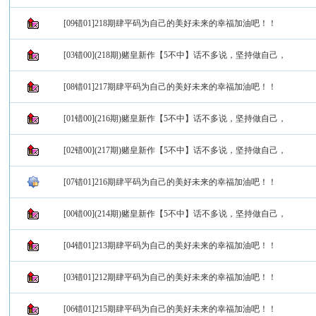
[09错01]218期肆平码为自己的美好未来的幸福加油吧！！
[03错00](218期)赌皇新作【5不中】话不多说，坚持做自己，
[08错01]217期肆平码为自己的美好未来的幸福加油吧！！
[01错00](216期)赌皇新作【5不中】话不多说，坚持做自己，
[02错00](217期)赌皇新作【5不中】话不多说，坚持做自己，
[07错01]216期肆平码为自己的美好未来的幸福加油吧！！
[00错00](214期)赌皇新作【5不中】话不多说，坚持做自己，
[04错01]213期肆平码为自己的美好未来的幸福加油吧！！
[03错01]212期肆平码为自己的美好未来的幸福加油吧！！
[06错01]215期肆平码为自己的美好未来的幸福加油吧！！