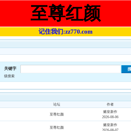
至尊红颜
记住我们:zz770.com
关键字
级搜索
论坛
作者
赌皇新作
至尊红颜
2026-08-06
赌皇新作
至尊红颜
2026-08-07