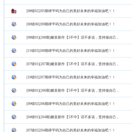
[08错02]205期肆平码为自己的美好未来的幸福加油吧！！
[00错00]209期肆平码为自己的美好未来的幸福加油吧！！
[08错01](208期)赌皇新作【5不中】话不多说，坚持做自己，
[11错03]208期肆平码为自己的美好未来的幸福加油吧！！
[07错01](207期)赌皇新作【5不中】话不多说，坚持做自己，
[10错02]207期肆平码为自己的美好未来的幸福加油吧！！
[06错01](206期)赌皇新作【5不中】话不多说，坚持做自己，
[09错02]206期肆平码为自己的美好未来的幸福加油吧！！
[04错01](204期)赌皇新作【5不中】话不多说，坚持做自己，
[07错02]204期肆平码为自己的美好未来的幸福加油吧！！