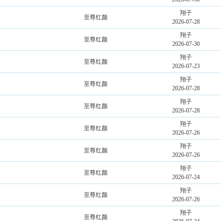
翔子
至尊红颜
2026-07-28
翔子
至尊红颜
2026-07-30
翔子
至尊红颜
2026-07-23
翔子
至尊红颜
2026-07-28
翔子
至尊红颜
2026-07-28
翔子
至尊红颜
2026-07-26
翔子
至尊红颜
2026-07-26
翔子
至尊红颜
2026-07-24
翔子
至尊红颜
2026-07-26
翔子
至尊红颜