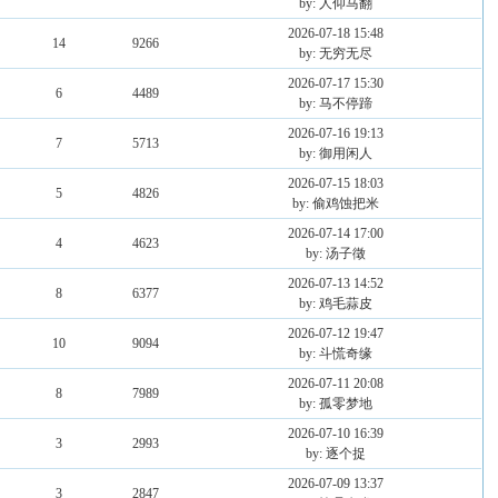
by: 人仰马翻
2026-07-18 15:48
14
9266
by: 无穷无尽
2026-07-17 15:30
6
4489
by: 马不停蹄
2026-07-16 19:13
7
5713
by: 御用闲人
2026-07-15 18:03
5
4826
by: 偷鸡蚀把米
2026-07-14 17:00
4
4623
by: 汤子徵
2026-07-13 14:52
8
6377
by: 鸡毛蒜皮
2026-07-12 19:47
10
9094
by: 斗慌奇缘
2026-07-11 20:08
8
7989
by: 孤零梦地
2026-07-10 16:39
3
2993
by: 逐个捉
2026-07-09 13:37
3
2847