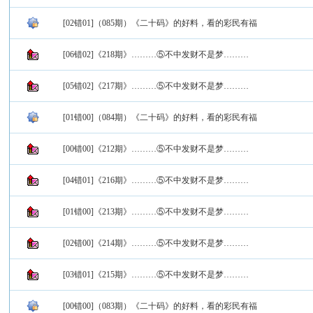
[02错01]（085期）《二十码》的好料，看的彩民有福
[06错02]《218期》………⑤不中发财不是梦………
[05错02]《217期》………⑤不中发财不是梦………
[01错00]（084期）《二十码》的好料，看的彩民有福
[00错00]《212期》………⑤不中发财不是梦………
[04错01]《216期》………⑤不中发财不是梦………
[01错00]《213期》………⑤不中发财不是梦………
[02错00]《214期》………⑤不中发财不是梦………
[03错01]《215期》………⑤不中发财不是梦………
[00错00]（083期）《二十码》的好料，看的彩民有福