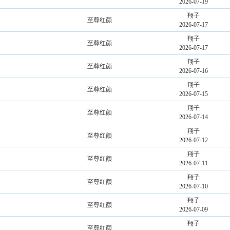
2026-07-19
翔子
至尊红颜
2026-07-17
翔子
至尊红颜
2026-07-17
翔子
至尊红颜
2026-07-16
翔子
至尊红颜
2026-07-15
翔子
至尊红颜
2026-07-14
翔子
至尊红颜
2026-07-12
翔子
至尊红颜
2026-07-11
翔子
至尊红颜
2026-07-10
翔子
至尊红颜
2026-07-09
翔子
至尊红颜