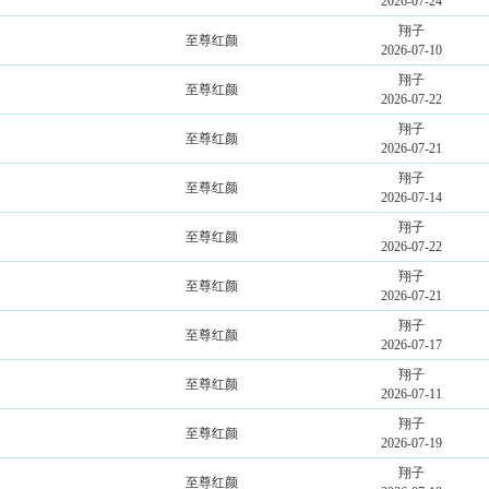
2026-07-24
翔子
至尊红颜
2026-07-10
翔子
至尊红颜
2026-07-22
翔子
至尊红颜
2026-07-21
翔子
至尊红颜
2026-07-14
翔子
至尊红颜
2026-07-22
翔子
至尊红颜
2026-07-21
翔子
至尊红颜
2026-07-17
翔子
至尊红颜
2026-07-11
翔子
至尊红颜
2026-07-19
翔子
至尊红颜