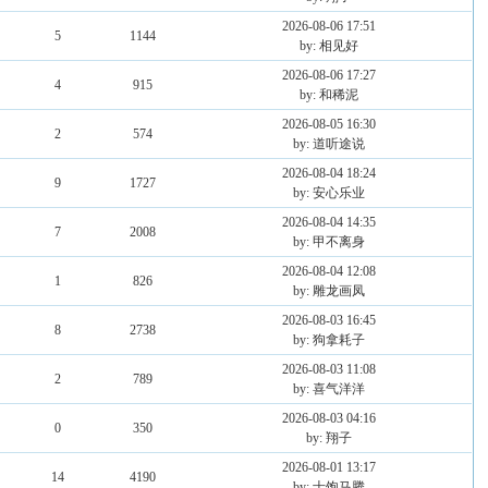
2026-08-06 17:51
5
1144
by: 相见好
2026-08-06 17:27
4
915
by: 和稀泥
2026-08-05 16:30
2
574
by: 道听途说
2026-08-04 18:24
9
1727
by: 安心乐业
2026-08-04 14:35
7
2008
by: 甲不离身
2026-08-04 12:08
1
826
by: 雕龙画凤
2026-08-03 16:45
8
2738
by: 狗拿耗子
2026-08-03 11:08
2
789
by: 喜气洋洋
2026-08-03 04:16
0
350
by: 翔子
2026-08-01 13:17
14
4190
by: 士饱马腾