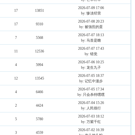
2026-07-09 17:06
17
13851
by: 惨淡经营
2026-07-08 20:23
17
9310
by: 被強煎的蛋
2026-07-07 18:13
7
5568
by: 马首是瞻
2026-07-07 17:43
11
12536
by: 错觉
2026-07-06 10:25
4
5994
by: 龙生九子
2026-07-05 18:37
12
13545
by: 记忆中漫步
2026-07-05 17:34
4
6466
by: 只会杀特嘿嘿
2026-07-04 15:26
2
4424
by: 人民很行
2026-07-03 18:12
5
5780
by: 万紫千红
2026-07-02 16:39
3
4559