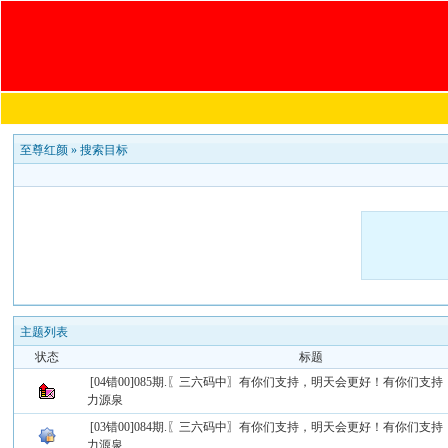
至尊红颜
»
搜索目标
主题列表
状态
标题
[04错00]085期.〖三六码中〗有你们支持，明天会更好！有你们支
力源泉
[03错00]084期.〖三六码中〗有你们支持，明天会更好！有你们支
力源泉