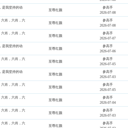
持，是我坚持的动
参高手
至尊红颜
2026-07-08
肖，六肖，六肖，六
参高手
至尊红颜
2026-07-08
肖，六肖，六肖，六
参高手
至尊红颜
2026-07-07
持，是我坚持的动
参高手
至尊红颜
2026-07-06
肖，六肖，六肖，六
参高手
至尊红颜
2026-07-05
持，是我坚持的动
参高手
至尊红颜
2026-07-03
肖，六肖，六肖，六
参高手
至尊红颜
2026-07-05
肖，六肖，六肖，六
参高手
至尊红颜
2026-07-04
肖，六肖，六肖，六
参高手
至尊红颜
2026-07-03
肖，六肖，六肖，六
参高手
至尊红颜