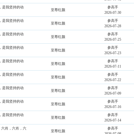
持，是我坚持的动
参高手
至尊红颜
2026-07-30
持，是我坚持的动
参高手
至尊红颜
2026-07-28
持，是我坚持的动
参高手
至尊红颜
2026-07-25
持，是我坚持的动
参高手
至尊红颜
2026-07-23
持，是我坚持的动
参高手
至尊红颜
2026-07-11
持，是我坚持的动
参高手
至尊红颜
2026-07-22
持，是我坚持的动
参高手
至尊红颜
2026-07-09
持，是我坚持的动
参高手
至尊红颜
2026-07-16
持，是我坚持的动
参高手
至尊红颜
2026-07-14
肖，六肖，六肖，六
参高手
至尊红颜
2026-07-08