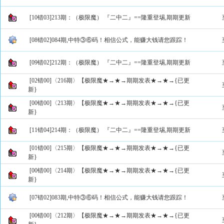
[10错03]213期：（极限魔） 『二中二』==隆重登埸,期期更新
[08错02]084期,中特③⑥码！相信公式，能赚大钱请您跟踪！
[09错02]212期：（极限魔） 『二中二』==隆重登埸,期期更新
[02错00]〈216期〉【极限魔★→★→期期发表★→★→{已更
新}
[00错00]〈213期〉【极限魔★→★→期期发表★→★→{已更
新}
[11错04]214期：（极限魔） 『二中二』==隆重登埸,期期更新
[01错00]〈215期〉【极限魔★→★→期期发表★→★→{已更
新}
[00错00]〈214期〉【极限魔★→★→期期发表★→★→{已更
新}
[07错02]083期,中特③⑥码！相信公式，能赚大钱请您跟踪！
[00错00]〈212期〉【极限魔★→★→期期发表★→★→{已更