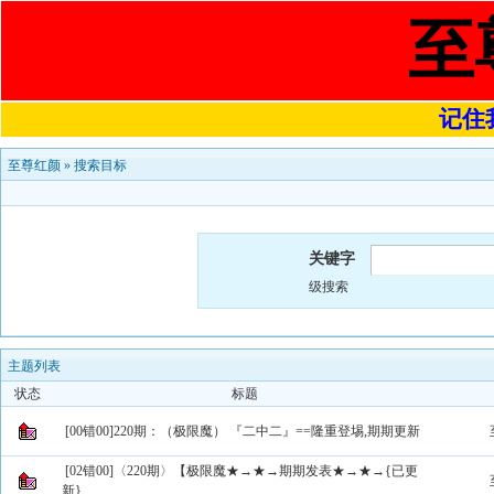
至
记住我
至尊红颜
»
搜索目标
关键字
级搜索
主题列表
状态
标题
[00错00]220期：（极限魔） 『二中二』==隆重登埸,期期更新
[02错00]〈220期〉【极限魔★→★→期期发表★→★→{已更
新}