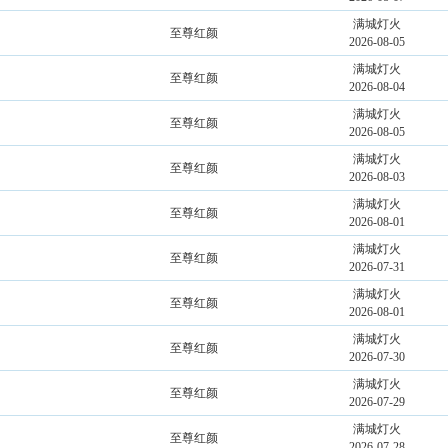
满城灯火
至尊红颜
2026-08-05
满城灯火
至尊红颜
2026-08-04
满城灯火
至尊红颜
2026-08-05
满城灯火
至尊红颜
2026-08-03
满城灯火
至尊红颜
2026-08-01
满城灯火
至尊红颜
2026-07-31
满城灯火
至尊红颜
2026-08-01
满城灯火
至尊红颜
2026-07-30
满城灯火
至尊红颜
2026-07-29
满城灯火
至尊红颜
2026-07-28