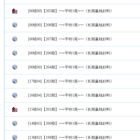
[00错00]【205期】━≈平特1尾≈━《长期赢钱好料》
[00错00]【208期】━≈平特1尾≈━《长期赢钱好料》
[00错00]【207期】━≈平特1尾≈━《长期赢钱好料》
[00错00]【206期】━≈平特1尾≈━《长期赢钱好料》
[00错00]【204期】━≈平特1尾≈━《长期赢钱好料》
[17错04]【203期】━≈平特1尾≈━《长期赢钱好料》
[16错04]【202期】━≈平特1尾≈━《长期赢钱好料》
[15错04]【201期】━≈平特1尾≈━《长期赢钱好料》
[14错03]【200期】━≈平特1尾≈━《长期赢钱好料》
[13错02]【199期】━≈平特1尾≈━《长期赢钱好料》