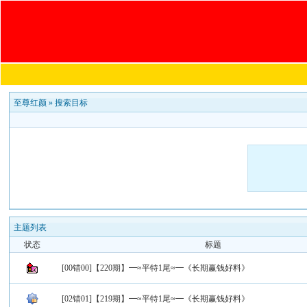
至尊红颜
»
搜索目标
主题列表
状态
标题
[00错00]【220期】━≈平特1尾≈━《长期赢钱好料》
[02错01]【219期】━≈平特1尾≈━《长期赢钱好料》