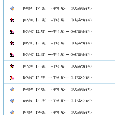
[01错00]【218期】━≈平特1尾≈━《长期赢钱好料》
[02错01]【216期】━≈平特1尾≈━《长期赢钱好料》
[00错00]【217期】━≈平特1尾≈━《长期赢钱好料》
[01错00]【215期】━≈平特1尾≈━《长期赢钱好料》
[00错00]【214期】━≈平特1尾≈━《长期赢钱好料》
[03错01]【212期】━≈平特1尾≈━《长期赢钱好料》
[00错00]【213期】━≈平特1尾≈━《长期赢钱好料》
[02错01]【211期】━≈平特1尾≈━《长期赢钱好料》
[01错00]【210期】━≈平特1尾≈━《长期赢钱好料》
[00错00]【209期】━≈平特1尾≈━《长期赢钱好料》