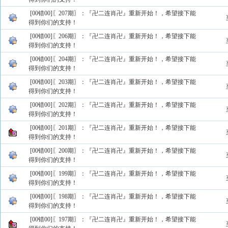
[00错00]〖207期〗：『卍二连肖卍』重新开始！，希望接下能
得到你们的支持！
[00错00]〖206期〗：『卍二连肖卍』重新开始！，希望接下能
得到你们的支持！
[00错00]〖204期〗：『卍二连肖卍』重新开始！，希望接下能
得到你们的支持！
[00错00]〖203期〗：『卍二连肖卍』重新开始！，希望接下能
得到你们的支持！
[00错00]〖202期〗：『卍二连肖卍』重新开始！，希望接下能
得到你们的支持！
[00错00]〖201期〗：『卍二连肖卍』重新开始！，希望接下能
得到你们的支持！
[00错00]〖200期〗：『卍二连肖卍』重新开始！，希望接下能
得到你们的支持！
[00错00]〖199期〗：『卍二连肖卍』重新开始！，希望接下能
得到你们的支持！
[00错00]〖198期〗：『卍二连肖卍』重新开始！，希望接下能
得到你们的支持！
[00错00]〖197期〗：『卍二连肖卍』重新开始！，希望接下能