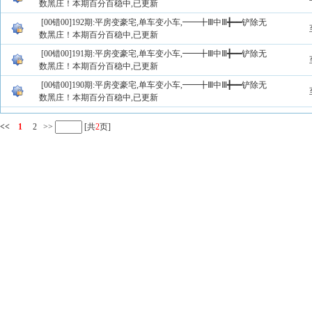
数黑庄！本期百分百稳中,已更新
[00错00]192期:平房变豪宅,单车变小车,━━╋Ⅲ中Ⅲ╋━━铲除无
数黑庄！本期百分百稳中,已更新
[00错00]191期:平房变豪宅,单车变小车,━━╋Ⅲ中Ⅲ╋━━铲除无
数黑庄！本期百分百稳中,已更新
[00错00]190期:平房变豪宅,单车变小车,━━╋Ⅲ中Ⅲ╋━━铲除无
数黑庄！本期百分百稳中,已更新
<<
1
2
>>
[共
2
页]