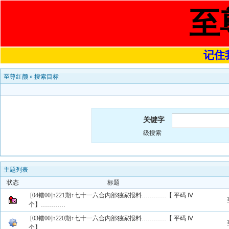
至
记住我
至尊红颜
»
搜索目标
关键字
级搜索
主题列表
状态
标题
[04错00]↑221期↑七十一六合内部独家报料…………【 平码 Ⅳ
个】…………
[03错00]↑220期↑七十一六合内部独家报料…………【 平码 Ⅳ
个】…………