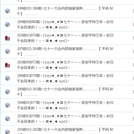
个】…………
[09错02]↑206期↑七十一六合内部独家报料…………【 平码 Ⅳ
个】…………
[00错00]080期:~}{zyx★_★〓七十一～～原创平特①肖～好日
子会回来的！～～〓★_★ xyz{}~
[03错01]076期:~}{zyx★_★〓七十一～～原创平特①肖～好日
子会回来的！～～〓★_★ xyz{}~
[07错02]↑204期↑七十一六合内部独家报料…………【 平码 Ⅳ
个】…………
[02错00]075期:~}{zyx★_★〓七十一～～原创平特①肖～好日
子会回来的！～～〓★_★ xyz{}~
[06错02]079期:~}{zyx★_★〓七十一～～原创平特①肖～好日
子会回来的！～～〓★_★ xyz{}~
[06错01]↑203期↑七十一六合内部独家报料…………【 平码 Ⅳ
个】…………
[04错01]077期:~}{zyx★_★〓七十一～～原创平特①肖～好日
子会回来的！～～〓★_★ xyz{}~
[05错02]078期:~}{zyx★_★〓七十一～～原创平特①肖～好日
子会回来的！～～〓★_★ xyz{}~
[05错01]↑202期↑七十一六合内部独家报料…………【 平码 Ⅳ