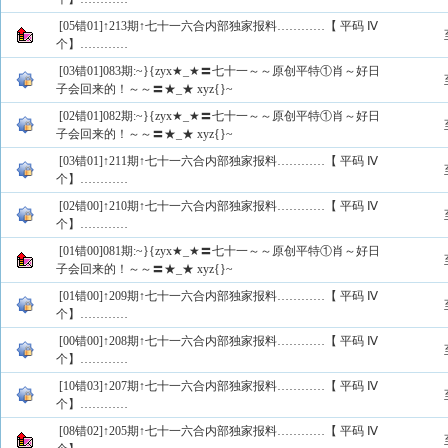
[05错01]↑213期↑七十一六合内部独家报料…………【 平码 Ⅳ
个】…………
[03错01]083期:~}{zyx★_★〓七十一～～原创平特①肖～好日
子会回来的！～～〓★_★ xyz{}~
[02错01]082期:~}{zyx★_★〓七十一～～原创平特①肖～好日
子会回来的！～～〓★_★ xyz{}~
[03错01]↑211期↑七十一六合内部独家报料…………【 平码 Ⅳ
个】…………
[02错00]↑210期↑七十一六合内部独家报料…………【 平码 Ⅳ
个】…………
[01错00]081期:~}{zyx★_★〓七十一～～原创平特①肖～好日
子会回来的！～～〓★_★ xyz{}~
[01错00]↑209期↑七十一六合内部独家报料…………【 平码 Ⅳ
个】…………
[00错00]↑208期↑七十一六合内部独家报料…………【 平码 Ⅳ
个】…………
[10错03]↑207期↑七十一六合内部独家报料…………【 平码 Ⅳ
个】…………
[08错02]↑205期↑七十一六合内部独家报料…………【 平码 Ⅳ