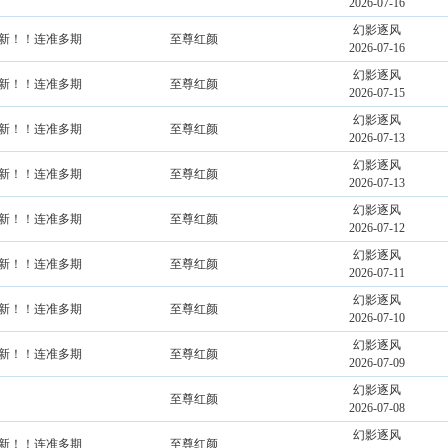
2026-07-16
幻影逐风
更新！！连准多期
至尊红颜
2026-07-16
幻影逐风
更新！！连准多期
至尊红颜
2026-07-15
幻影逐风
更新！！连准多期
至尊红颜
2026-07-13
幻影逐风
更新！！连准多期
至尊红颜
2026-07-13
幻影逐风
更新！！连准多期
至尊红颜
2026-07-12
幻影逐风
更新！！连准多期
至尊红颜
2026-07-11
幻影逐风
更新！！连准多期
至尊红颜
2026-07-10
幻影逐风
更新！！连准多期
至尊红颜
2026-07-09
幻影逐风
至尊红颜
2026-07-08
幻影逐风
更新！！连准多期
至尊红颜