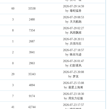
2026-07-29 14:59
60
33538
by: 毒蛇猛兽
2026-07-29 08:53
3
2480
by: 天天酷跑
2026-07-29 02:27
8
7354
by: 风雨飘摇
2026-07-28 20:11
1
2687
by: 兵强马壮
2026-07-27 18:57
2
3941
by: 蛛丝马迹
2026-07-26 01:47
0
2963
by: 幻影逐风
2026-07-25 20:08
29
35343
by: 梦龙
2026-07-25 15:08
3
4094
by: 最爱上海滩
2026-07-23 18:30
7
9174
by: 用实力征服
2026-07-23 17:57
41
42744