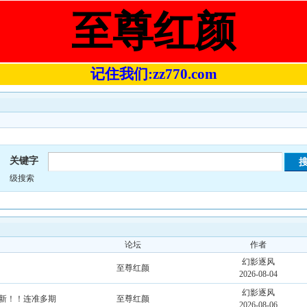
至尊红颜
记住我们:zz770.com
关键字
级搜索
论坛
作者
幻影逐风
至尊红颜
2026-08-04
幻影逐风
更新！！连准多期
至尊红颜
2026-08-06