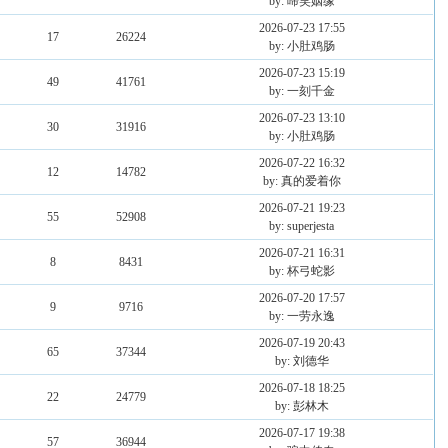
by: 啼笑姻缘
2026-07-23 17:55
17
26224
by: 小肚鸡肠
2026-07-23 15:19
49
41761
by: 一刻千金
2026-07-23 13:10
30
31916
by: 小肚鸡肠
2026-07-22 16:32
12
14782
by: 真的爱着你
2026-07-21 19:23
55
52908
by: superjesta
2026-07-21 16:31
8
8431
by: 杯弓蛇影
2026-07-20 17:57
9
9716
by: 一劳永逸
2026-07-19 20:43
65
37344
by: 刘德华
2026-07-18 18:25
22
24779
by: 彭林木
2026-07-17 19:38
57
36944