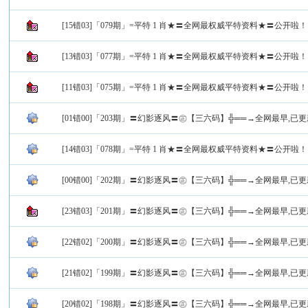
[15错03]「079期」=平特 1 肖★〓全网最权威平特资料★〓公开啦！
[13错03]「077期」=平特 1 肖★〓全网最权威平特资料★〓公开啦！
[11错03]「075期」=平特 1 肖★〓全网最权威平特资料★〓公开啦！
[01错00]「203期」〓幻影逐风〓㊣【三六码】╬══→全网最早,已
[14错03]「078期」=平特 1 肖★〓全网最权威平特资料★〓公开啦！
[00错00]「202期」〓幻影逐风〓㊣【三六码】╬══→全网最早,已
[23错03]「201期」〓幻影逐风〓㊣【三六码】╬══→全网最早,已
[22错02]「200期」〓幻影逐风〓㊣【三六码】╬══→全网最早,已
[21错02]「199期」〓幻影逐风〓㊣【三六码】╬══→全网最早,已
[20错02]「198期」〓幻影逐风〓㊣【三六码】╬══→全网最早,已