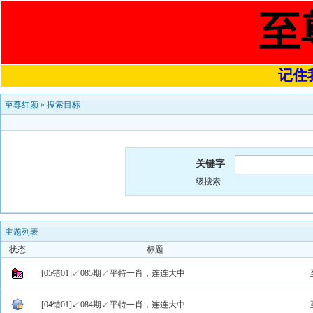
至
记住我
至尊红颜
»
搜索目标
关键字
级搜索
主题列表
状态
标题
[05错01]↙085期↙平特一肖，连连大中
[04错01]↙084期↙平特一肖，连连大中