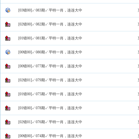
[03错00]↙083期↙平特一肖，连连大中
[02错00]↙082期↙平特一肖，连连大中
[01错00]↙081期↙平特一肖，连连大中
[00错00]↙080期↙平特一肖，连连大中
[00错00]↙077期↙平特一肖，连连大中
[02错01]↙079期↙平特一肖，连连大中
[01错00]↙075期↙平特一肖，连连大中
[01错00]↙078期↙平特一肖，连连大中
[02错01]↙076期↙平特一肖，连连大中
[00错00]↙074期↙平特一肖，连连大中