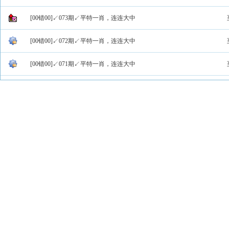
[00错00]↙073期↙平特一肖，连连大中
[00错00]↙072期↙平特一肖，连连大中
[00错00]↙071期↙平特一肖，连连大中