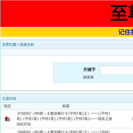
至
记住我
至尊红颜
»
搜索目标
关键字
级搜索
主题列表
状态
标题
[01错00]↘086期↘＄魔道横行＄{平特1尾}王）===≤{平特1
尾}.{平特1尾}.{平特1尾}.{平特1尾}.{平特1尾}≥===致富之路
由此开始
[00错00]↘085期↘＄魔道横行＄{平特1尾}王）===≤{平特1