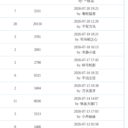
by: 一枝花
2026-07-20 19:21
7
5351
by: 毒蛇猛兽
2026-07-20 12:20
28
20110
by: 千军万马
2026-07-19 18:21
3
3781
by: 司马昭之心
2026-07-18 16:13
2
2661
by: 羊肠小道
2026-07-17 17:43
2
2798
by: 杯弓蛇影
2026-07-16 18:32
6
6321
by: 不治之症
2026-07-15 19:38
2
3494
by: 万夫莫开
2026-07-14 14:07
11
8036
by: 铁血大旗门
2026-07-13 17:03
5
5513
by: 小丹妹妹
2026-07-12 03:58
0
2466