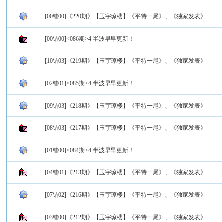
[00错00]《220期》【玉宇琼楼】《平特一尾》、《独家发表》
[00错00]<086期>4 半波早早更新！
[10错03]《219期》【玉宇琼楼】《平特一尾》、《独家发表》
[02错01]<085期>4 半波早早更新！
[09错03]《218期》【玉宇琼楼】《平特一尾》、《独家发表》
[08错03]《217期》【玉宇琼楼】《平特一尾》、《独家发表》
[01错00]<084期>4 半波早早更新！
[04错01]《213期》【玉宇琼楼】《平特一尾》、《独家发表》
[07错02]《216期》【玉宇琼楼】《平特一尾》、《独家发表》
[03错00]《212期》【玉宇琼楼】《平特一尾》、《独家发表》