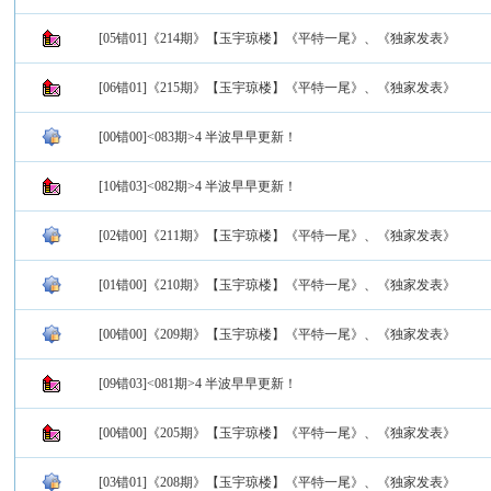
[05错01]《214期》【玉宇琼楼】《平特一尾》、《独家发表》
[06错01]《215期》【玉宇琼楼】《平特一尾》、《独家发表》
[00错00]<083期>4 半波早早更新！
[10错03]<082期>4 半波早早更新！
[02错00]《211期》【玉宇琼楼】《平特一尾》、《独家发表》
[01错00]《210期》【玉宇琼楼】《平特一尾》、《独家发表》
[00错00]《209期》【玉宇琼楼】《平特一尾》、《独家发表》
[09错03]<081期>4 半波早早更新！
[00错00]《205期》【玉宇琼楼】《平特一尾》、《独家发表》
[03错01]《208期》【玉宇琼楼】《平特一尾》、《独家发表》