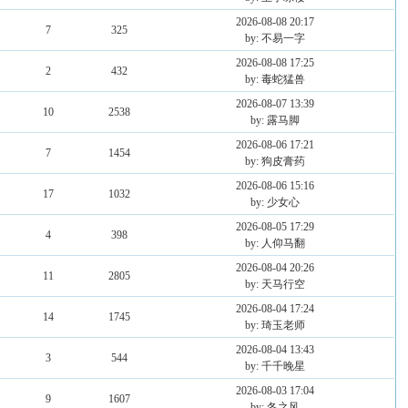
2026-08-08 20:17
7
325
by: 不易一字
2026-08-08 17:25
2
432
by: 毒蛇猛兽
2026-08-07 13:39
10
2538
by: 露马脚
2026-08-06 17:21
7
1454
by: 狗皮膏药
2026-08-06 15:16
17
1032
by: 少女心
2026-08-05 17:29
4
398
by: 人仰马翻
2026-08-04 20:26
11
2805
by: 天马行空
2026-08-04 17:24
14
1745
by: 琦玉老师
2026-08-04 13:43
3
544
by: 千千晚星
2026-08-03 17:04
9
1607
by: 冬之风