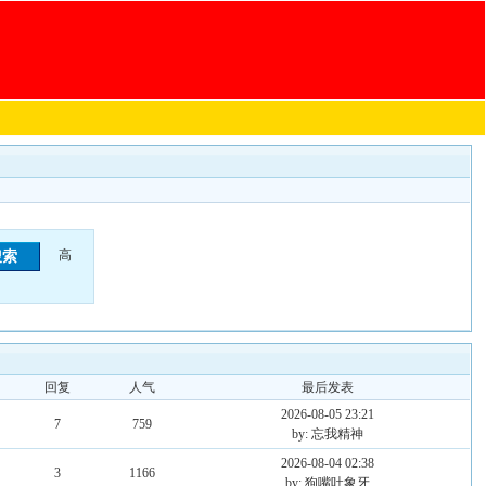
高
回复
人气
最后发表
2026-08-05 23:21
7
759
by: 忘我精神
2026-08-04 02:38
3
1166
by: 狗嘴吐象牙