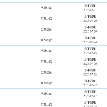
永不屈服
至尊红颜
2026-07-31
永不屈服
至尊红颜
2026-07-29
永不屈服
至尊红颜
2026-07-26
永不屈服
至尊红颜
2026-07-24
永不屈服
至尊红颜
2026-07-15
永不屈服
至尊红颜
2026-07-09
永不屈服
至尊红颜
2026-07-12
永不屈服
至尊红颜
2026-07-22
永不屈服
至尊红颜
2026-07-17
永不屈服
至尊红颜
2026-07-08