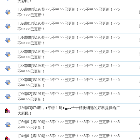
大彩民！
[00错00]第197期<<5不中 >>已更新！<<5不中 >>已更新！<<5
不中 >>已更新！
[02错01]第196期<<5不中 >>已更新！<<5不中 >>已更新！<<5
不中 >>已更新！
[01错00]第195期<<5不中 >>已更新！<<5不中 >>已更新！<<5
不中 >>已更新！
[00错00]第194期<<5不中 >>已更新！<<5不中 >>已更新！<<5
不中 >>已更新！
[00错00]第193期<<5不中 >>已更新！<<5不中 >>已更新！<<5
不中 >>已更新！
[00错00]第192期<<5不中 >>已更新！<<5不中 >>已更新！<<5
不中 >>已更新！
[06错02]第191期<<5不中 >>已更新！<<5不中 >>已更新！<<5
不中 >>已更新！
[13错03]074期，●平特 1 尾●▄︻┻┳精挑细选的好料提供给广
大彩民！
[05错01]第190期<<5不中 >>已更新！<<5不中 >>已更新！<<5
不中 >>已更新！
[04错01]第189期<<5不中 >>已更新！<<5不中 >>已更新！<<5