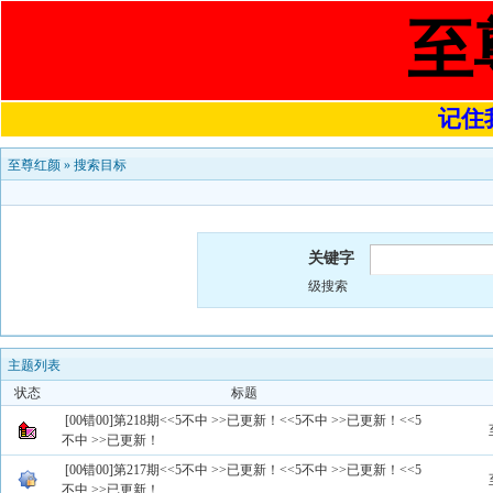
至
记住我
至尊红颜
»
搜索目标
关键字
级搜索
主题列表
状态
标题
[00错00]第218期<<5不中 >>已更新！<<5不中 >>已更新！<<5
不中 >>已更新！
[00错00]第217期<<5不中 >>已更新！<<5不中 >>已更新！<<5
不中 >>已更新！