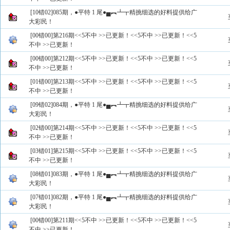
[10错02]085期，●平特 1 尾●▄︻┻┳精挑细选的好料提供给广
大彩民！
[00错00]第216期<<5不中 >>已更新！<<5不中 >>已更新！<<5
不中 >>已更新！
[00错00]第212期<<5不中 >>已更新！<<5不中 >>已更新！<<5
不中 >>已更新！
[01错00]第213期<<5不中 >>已更新！<<5不中 >>已更新！<<5
不中 >>已更新！
[09错02]084期，●平特 1 尾●▄︻┻┳精挑细选的好料提供给广
大彩民！
[02错00]第214期<<5不中 >>已更新！<<5不中 >>已更新！<<5
不中 >>已更新！
[03错01]第215期<<5不中 >>已更新！<<5不中 >>已更新！<<5
不中 >>已更新！
[08错01]083期，●平特 1 尾●▄︻┻┳精挑细选的好料提供给广
大彩民！
[07错01]082期，●平特 1 尾●▄︻┻┳精挑细选的好料提供给广
大彩民！
[00错00]第211期<<5不中 >>已更新！<<5不中 >>已更新！<<5
不中 >>已更新！