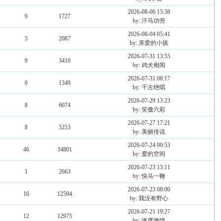
2026-08-06 15:38
9
1727
by: 汗马功劳
2026-08-04 05:41
3
2087
by: 亲爱的小孩
2026-07-31 13:55
9
3410
by: 鸡犬相闻
2026-07-31 08:17
0
1349
by: 千古绝唱
2026-07-29 13:23
8
6074
by: 笑傲六彩
2026-07-27 17:21
8
5253
by: 美丽传说
2026-07-24 00:53
46
34801
by: 爱的空间
2026-07-23 13:11
1
2663
by: 快马一鞭
2026-07-23 08:00
16
12594
by: 我没有野心
2026-07-21 19:27
12
12975
by: 速度激情