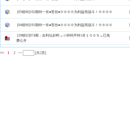
[05错00]192期特一肖●苔丝●※※※※为利益而战斗！※※※※
[04错00]191期特一肖●苔丝●※※※※为利益而战斗！※※※※
[10错02]074期：吉利坛好料→☆特码平特1肖１００％→已免
费公开
<<
1
2
>>
[共
2
页]