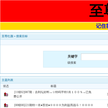
至
记住我
至尊红颜
»
搜索目标
关键字
级搜索
主题列表
状态
标题
[11错02]087期：吉利坛好料→☆特码平特1肖１００％→已免
费公开
[00错00]221期特一肖●苔丝●※※※※为利益而战斗！※※※※