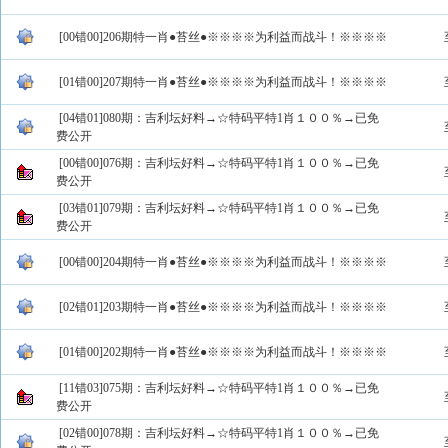
[00错00]206期特一肖●苔丝●※※※※为利益而战斗！※※※※
[01错00]207期特一肖●苔丝●※※※※为利益而战斗！※※※※
[04错01]080期：吉利坛好料→☆特码平特1肖１００％→已免
费公开
[00错00]076期：吉利坛好料→☆特码平特1肖１００％→已免
费公开
[03错01]079期：吉利坛好料→☆特码平特1肖１００％→已免
费公开
[00错00]204期特一肖●苔丝●※※※※为利益而战斗！※※※※
[02错01]203期特一肖●苔丝●※※※※为利益而战斗！※※※※
[01错00]202期特一肖●苔丝●※※※※为利益而战斗！※※※※
[11错03]075期：吉利坛好料→☆特码平特1肖１００％→已免
费公开
[02错00]078期：吉利坛好料→☆特码平特1肖１００％→已免