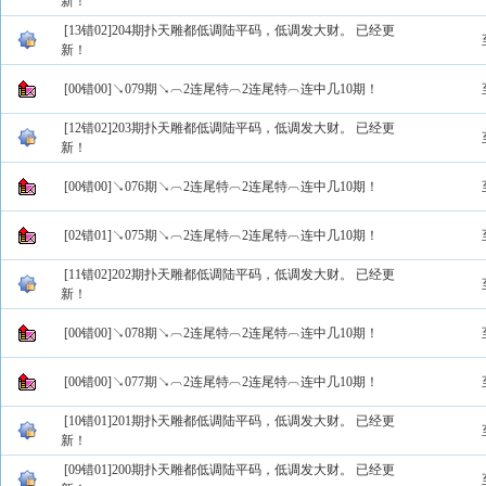
新！
[13错02]204期扑天雕都低调陆平码，低调发大财。 已经更
新！
[00错00]↘079期↘︹2连尾特︹2连尾特︹连中几10期！
[12错02]203期扑天雕都低调陆平码，低调发大财。 已经更
新！
[00错00]↘076期↘︹2连尾特︹2连尾特︹连中几10期！
[02错01]↘075期↘︹2连尾特︹2连尾特︹连中几10期！
[11错02]202期扑天雕都低调陆平码，低调发大财。 已经更
新！
[00错00]↘078期↘︹2连尾特︹2连尾特︹连中几10期！
[00错00]↘077期↘︹2连尾特︹2连尾特︹连中几10期！
[10错01]201期扑天雕都低调陆平码，低调发大财。 已经更
新！
[09错01]200期扑天雕都低调陆平码，低调发大财。 已经更