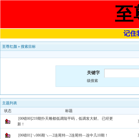
至
记住我
至尊红颜
»
搜索目标
关键字
级搜索
主题列表
状态
标题
[00错00]219期扑天雕都低调陆平码，低调发大财。 已经更
新！
[06错01]↘086期↘︹2连尾特︹2连尾特︹连中几10期！