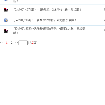
新！
[01错00]↘074期↘︹2连尾特︹2连尾特︹连中几10期！
[04错01]190期：『合数单双中特』因为做,所以赚！
[13错02]189期扑天雕都低调陆平码，低调发大财。 已经更
新！
<<
1
2
>>
[共
2
页]