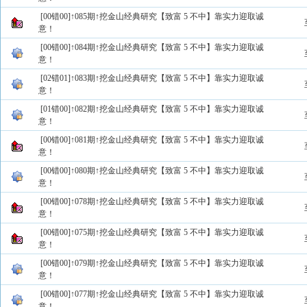
[00错00]↑085期↑挖金山经典研究【致富 5 不中】靠实力迎取诚
意！
[00错00]↑084期↑挖金山经典研究【致富 5 不中】靠实力迎取诚
意！
[02错01]↑083期↑挖金山经典研究【致富 5 不中】靠实力迎取诚
意！
[01错00]↑082期↑挖金山经典研究【致富 5 不中】靠实力迎取诚
意！
[00错00]↑081期↑挖金山经典研究【致富 5 不中】靠实力迎取诚
意！
[00错00]↑080期↑挖金山经典研究【致富 5 不中】靠实力迎取诚
意！
[00错00]↑078期↑挖金山经典研究【致富 5 不中】靠实力迎取诚
意！
[00错00]↑075期↑挖金山经典研究【致富 5 不中】靠实力迎取诚
意！
[00错00]↑079期↑挖金山经典研究【致富 5 不中】靠实力迎取诚
意！
[00错00]↑077期↑挖金山经典研究【致富 5 不中】靠实力迎取诚
意！