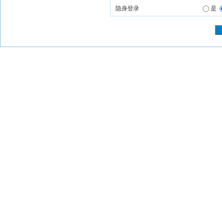
隐身登录
是