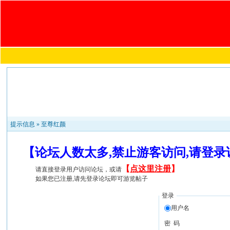
提示信息 »
至尊红颜
【论坛人数太多,禁止游客访问,请登
【
点这里注册
】
请直接登录用户访问论坛，或请
如果您已注册,请先登录论坛即可游览帖子
登录
用户名
密 码