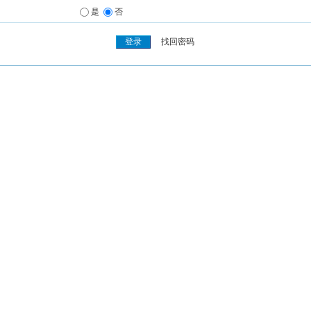
是
否
找回密码