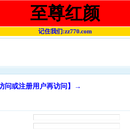
至尊红颜
记住我们:zz770.com
录访问或注册用户再访问】→