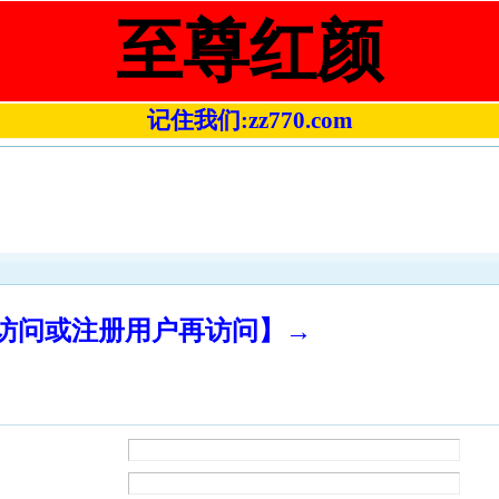
至尊红颜
记住我们:zz770.com
录访问或注册用户再访问】→