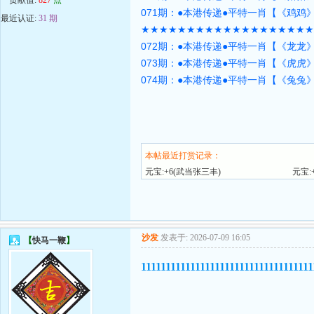
071期：●本港传递●平特一肖【《鸡鸡》
最近认证:
31 期
★★★★★★★★★★★★★★★★★★★★★
072期：●本港传递●平特一肖【《龙龙》
073期：●本港传递●平特一肖【《虎虎》
074期：●本港传递●平特一肖【《兔兔》
本帖最近打赏记录：
元宝:+6(武当张三丰)
元宝:
沙发
发表于: 2026-07-09 16:05
【
快马一鞭
】
11111111111111111111111111111111111