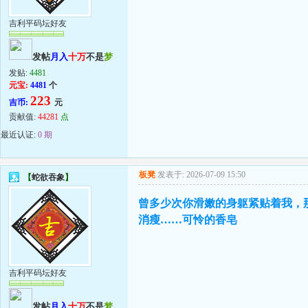
吉利平码坛好友
发帖
月入
十万
不是
梦
发贴:
4481
元宝:
4481
个
223
吉币:
元
贡献值:
44281
点
最近认证:
0 期
板凳
发表于: 2026-07-09 15:50
【
蛇欲吞象
】
曾多少次你滑嫩的身躯紧贴着我，
消瘦……可怜的香皂
吉利平码坛好友
发帖
月入
十万
不是
梦