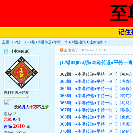
至
记住我
主题 :
[12错03]074期●本港传递●平特一肖★财源滚滚★让你稳中！
楼主
发表于: 2026-07-07 22:56
【
本港传递
】
[12错03]074期●本港传递●平
062期：●本港传递●平特一肖【《兔兔》
063期：●本港传递●平特一肖【《虎虎》
064期：●本港传递●平特一肖【《猴猴》
吉利平码坛好友
065期：●本港传递●平特一肖【《蛇蛇》
066期：●本港传递●平特一肖【《马马》
发帖
月入
十万
不是
梦
067期：●本港传递●平特一肖【《猴猴》
发贴:
85
068期：●本港传递●平特一肖【《兔兔》
元宝:
85
个
069期：●本港传递●平特一肖【《虎虎》
2610
吉币:
元
070期：●本港传递●平特一肖【《猪猪》
贡献值:
827
点