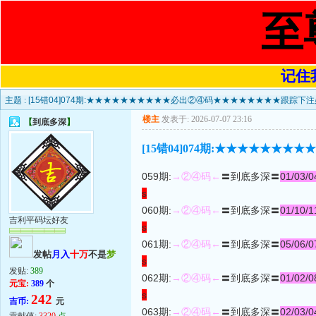
至
记住我
主题 :
[15错04]074期:★★★★★★★★★★必出②④码★★★★★★★★跟踪下
楼主
发表于: 2026-07-07 23:16
【
到底多深
】
[15错04]074期:★★★★★
059期:
→②④码←
〓到底多深〓
01/03/0
s
060期:
→②④码←
〓到底多深〓
01/10/1
吉利平码坛好友
s
061期:
→②④码←
〓到底多深〓
05/06/0
发帖
月入
十万
不是
梦
s
发贴:
389
062期:
→②④码←
〓到底多深〓
01/02/0
元宝:
389
个
s
242
吉币:
元
063期:
→②④码←
〓到底多深〓
02/03/0
贡献值:
3320
点