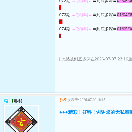
072期:
→②④码←
〓到底多深〓
02/05/0
s
073期:
→②④码←
〓到底多深〓
01/04/0
O
074期:
→②④码←
〓到底多深〓
01/05/0
s
[ 此帖被到底多深在2026-07-07 23:16
沙发
发表于: 2026-07-09 18:15
【
雨林
】
●●●精彩！好料！谢谢您的无私奉献