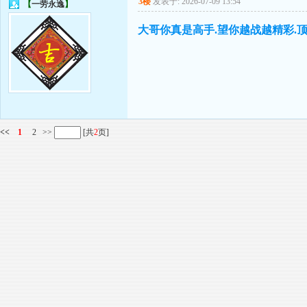
3楼
发表于: 2026-07-09 13:54
【
一劳永逸
】
大哥你真是高手.望你越战越精彩.
<<
1
2
>>
[共
2
页]