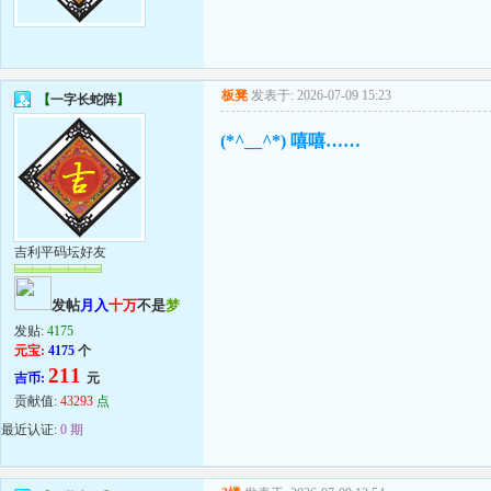
板凳
发表于: 2026-07-09 15:23
【
一字长蛇阵
】
(*^__^*) 嘻嘻……
吉利平码坛好友
发帖
月入
十万
不是
梦
发贴:
4175
元宝:
4175
个
211
吉币:
元
贡献值:
43293
点
最近认证:
0 期