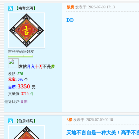
板凳
发表于: 2026-07-09 17:13
【
南帝北丐
】
DD
吉利平码坛好友
发帖
月入
十万
不是
梦
发贴:
576
元宝:
576
个
3350
吉币:
元
贡献值:
3715
点
最近认证:
0 期
3楼
发表于: 2026-07-09 09:10
【
伯乐相马
】
天地不言自是一种大美！高手不