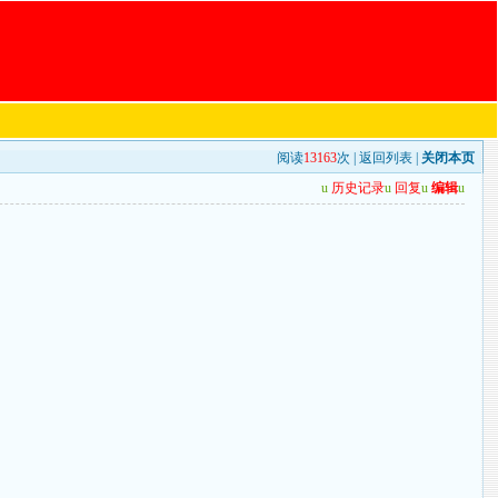
阅读
13163
次 |
返回列表
|
关闭本页
u
历史记录
u
回复
u
编辑
u