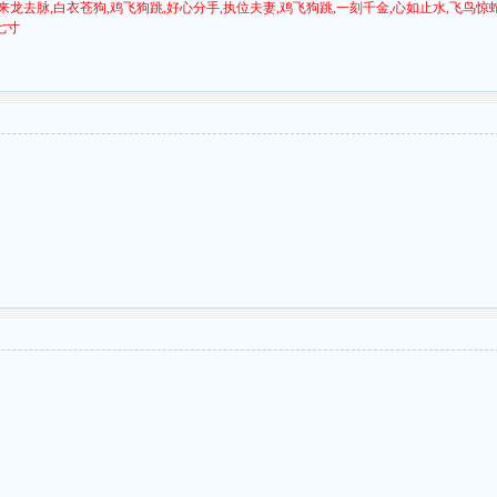
,来龙去脉,白衣苍狗,鸡飞狗跳,好心分手,执位夫妻,鸡飞狗跳,一刻千金,心如止水,飞鸟惊
七寸