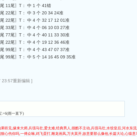
 11尾〗T： 中 1 个 41错
22尾〗T： 中 3 个 20 34 24准
22尾〗T： 中 4 个 32 17 12 01准
33尾〗T： 中 4 个 06 10 03 27准
77尾〗T： 中 4 个 40 11 33 30准
22尾〗T： 中 4 个 19 12 36 46准
99尾〗T： 中 4 个 43 47 07 37准
9尾〗T： 中 5 个 14 16 45 09 35准
23:57重新编辑 ]
:+6(雨一直下)
果听见,缘来大师,兵强马壮,爱太难,经典男人,很酷不主动,兵强马壮,水饺皇后,河水东流
我狠心伤你吗,一傅众咻,鸡飞蛋打,雕龙画凤,万夫莫开,故意要那么像他,长篇大论,心猿意