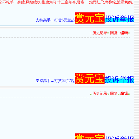
蛇,不吃羊一身膻,风继续吹,指鹿为马,十三密杀令,贤客,一炮而红,飞鸟惊蛇,波霸奶妈,
赏元宝
投诉举报
支持高手→打赏6元宝起
u
历史记录
u
回复
u
编辑
u
赏元宝
投诉举报
支持高手→打赏6元宝起
u
历史记录
u
回复
u
编辑
u