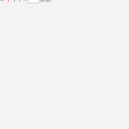
<<
1
2
3
>>
[共
3
页]