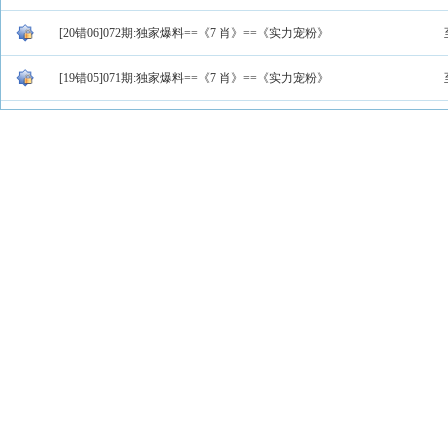
[20错06]072期:独家爆料==《7 肖》==《实力宠粉》
[19错05]071期:独家爆料==《7 肖》==《实力宠粉》