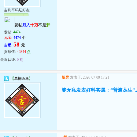
吉利平码坛好友
发帖
月入
十万
不是
梦
发贴:
4474
元宝:
4474
个
58
吉币:
元
贡献值:
46344
点
最近认证:
0 期
板凳
发表于: 2026-07-09 17:21
【
单枪匹马
】
能无私发表好料实属：“普渡丛生”