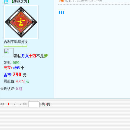
3楼
发表于: 2026-07-09 14:06
【
缚鸡之力
】
111
吉利平码坛好友
发帖
月入
十万
不是
梦
发贴:
4695
元宝:
4695
个
290
吉币:
元
贡献值:
45872
点
最近认证:
0 期
<<
1
2
3
>>
[共
3
页]