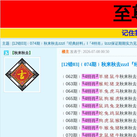
至
记住我
主题 :
[12错03]﹛074期﹜秋来秋去zzzI『经典好料』I『4特肖』Izzz保证期期实力
楼主
发表于: 2026-07-08 00:50
【
秋来秋去
】
[12错03]﹛074期﹜秋来秋去zz
﹛062期﹜
╙4特肖╜
羊.猪.鼠.牛
秋来秋去 
﹛063期﹜
╙4特肖╜
猴.蛇.猪.龙
秋来秋去 
﹛064期﹜
╙4特肖╜
羊.兔.虎.马
秋来秋去 
﹛065期﹜
╙4特肖╜
鼠.狗.猴.虎
秋来秋去 
﹛066期﹜
╙4特肖╜
鼠.鸡.兔.龙
秋来秋去 
﹛067期﹜
╙4特肖╜
蛇.兔.鸡.鼠
秋来秋去 
﹛068期﹜
╙4特肖╜
狗.虎.鼠.猴
秋来秋去 
﹛069期﹜
╙4特肖╜
牛.猴.兔.猪
秋来秋去 
﹛070期﹜
╙4特肖╜
龙.鼠.猪.牛
秋来秋去 