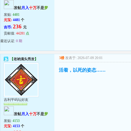
发帖
月入
十万
不是
梦
发贴:
4481
元宝:
4481
个
236
吉币:
元
贡献值:
44281
点
最近认证:
0 期
3楼
发表于: 2026-07-09 20:01
【
老衲满头秀发
】
活着，以死的姿态……
吉利平码坛好友
发帖
月入
十万
不是
梦
发贴:
4153
元宝:
4153
个