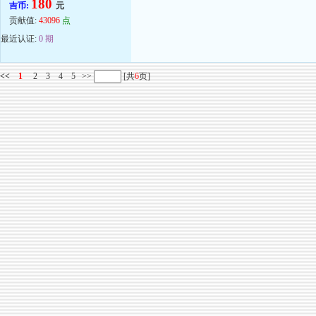
180
吉币:
元
贡献值:
43096
点
最近认证:
0 期
<<
1
2
3
4
5
>>
[共
6
页]