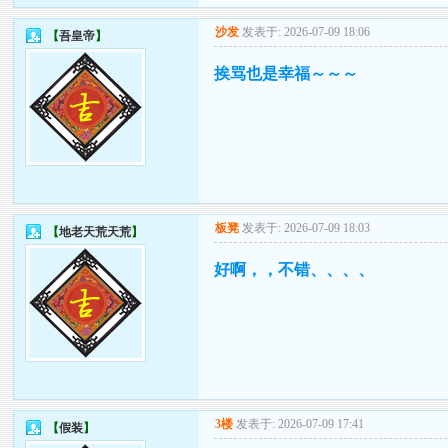
沙发
发表于: 2026-07-09 18:06
【
吾皇帝
】
挨骂也是幸福～～～
板凳
发表于: 2026-07-09 18:03
【
地老天荒天荒
】
好啊，，不错、、、、
3楼
发表于: 2026-07-09 17:41
【
假装
】